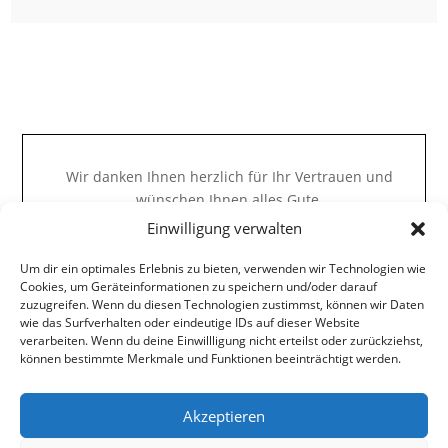
Wir danken Ihnen herzlich für Ihr Vertrauen und
wünschen Ihnen alles Gute.
Einwilligung verwalten
Ihr Steuerberatung Knaus-Team
Um dir ein optimales Erlebnis zu bieten, verwenden wir Technologien wie
Cookies, um Geräteinformationen zu speichern und/oder darauf
zuzugreifen. Wenn du diesen Technologien zustimmst, können wir Daten
wie das Surfverhalten oder eindeutige IDs auf dieser Website
verarbeiten. Wenn du deine Einwillligung nicht erteilst oder zurückziehst,
→
Impressum
können bestimmte Merkmale und Funktionen beeinträchtigt werden.
→
Datenschutzerklärung
Akzeptieren